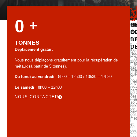
0
+
G
T
R
É
O
Les
poi
D
Grâ
TONNES
et
à
D
Déplacement gratuit
les
nos
No
prix
mo
app
Nous nous déplaçons gratuitement pour la récupération de
des
mat
aux
métaux (à partir de 5 tonnes).
déc
ada
pro
que
le
Du lundi au vendredi
: 8h00 – 12h00 / 13h30 – 17h30
et
nou
tra
aux
réc
Le samedi
: 8h00 – 12h00
et
part
ser
la
des
NOUS CONTACTER
aff
tra
sol
dev
des
de
vou
déc
ges
mét
et
et
de
des
valo
ferr