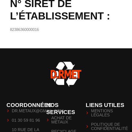
N° SIRET DE
L’ÉTABLISSEMENT :
82386360000016
COORDONNÉES
NOS
LIENS UTILES
DR.METAUX@GMAIL.COM
MENTIONS
SERVICES
LÉGALES
ACHAT DE
01 30 59 81 96
MÉTAUX
POLITIQUE DE
CONFIDENTIALITÉ
10 RUE DE LA
RECYCLAGE