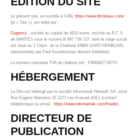
ÉDITION DU SITE
Le présent site, accessible à l’URL
https://www.drmetaux.com/
(le « Site »), est édité par :
Gogency
, société au capital de 4510 euros, inscrite au R.C.S.
de NANTES sous le numéro B 847 739 737, dont le siège social
est situé au 1 Chem. de la Chatterie 44800 SAINT-HERBLAIN,
représenté(e) par Paul Gourdonneau dûment habilité(e)
Le numéro individuel TVA de l’éditeur est : FR85847739737.
HÉBERGEMENT
Le Site est hébergé par la société Infomaniak Network SA, situé
Rue Eugène Marziano 25 1227 Les Acacias (GE), (contact
téléphonique ou email :
https://www.infomaniak.com/fr/aide
).
DIRECTEUR DE
PUBLICATION