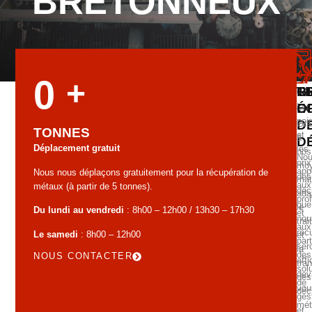
BRETONNEUX
0
+
G
T
R
É
O
Les
poi
D
Grâ
TONNES
et
à
D
Déplacement gratuit
les
nos
No
prix
mo
app
Nous nous déplaçons gratuitement pour la récupération de
des
mat
aux
métaux (à partir de 5 tonnes).
déc
ada
pro
que
le
Du lundi au vendredi
: 8h00 – 12h00 / 13h30 – 17h30
et
nou
tra
aux
réc
Le samedi
: 8h00 – 12h00
et
part
ser
la
des
NOUS CONTACTER
aff
tra
sol
dev
des
de
vou
déc
ges
mét
et