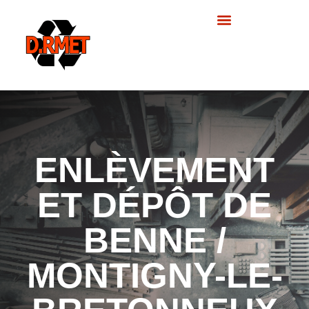
principal
Nos prestations
ENLÈVEMENT
ET DÉPÔT DE
BENNE /
MONTIGNY-LE-