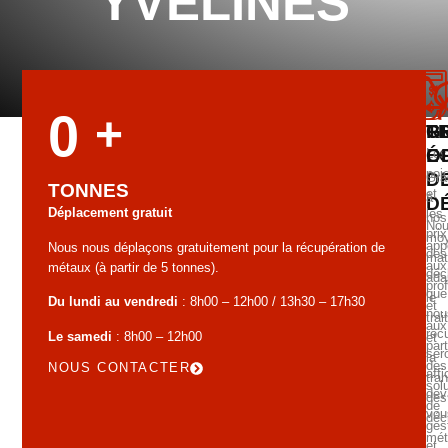
YVELINES
0
+
G
T
R
É
O
Les
poi
D
Grâ
TONNES
et
à
D
Déplacement gratuit
les
nos
No
prix
mo
app
Nous nous déplaçons gratuitement pour la récupération de
des
mat
aux
métaux (à partir de 5 tonnes).
déc
ada
pro
que
le
Du lundi au vendredi
: 8h00 – 12h00 / 13h30 – 17h30
et
nou
tra
aux
réc
Le samedi
: 8h00 – 12h00
et
part
ser
la
des
NOUS CONTACTER
aff
tra
sol
dev
des
de
vou
déc
ges
mét
et