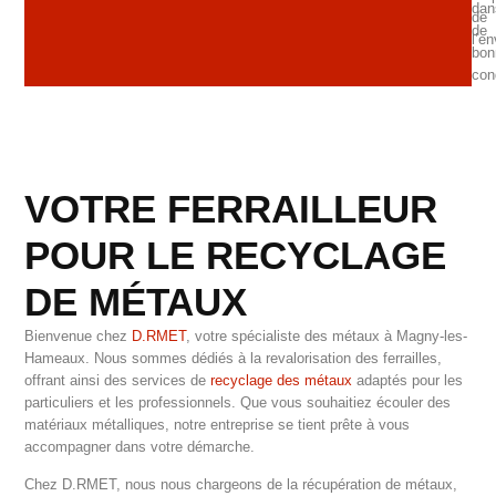
dan
de
de
l’e
bon
con
VOTRE FERRAILLEUR
POUR LE RECYCLAGE
DE MÉTAUX
Bienvenue chez
D.RMET
, votre spécialiste des métaux à Magny-les-
Hameaux. Nous sommes dédiés à la revalorisation des ferrailles,
offrant ainsi des services de
recyclage des métaux
adaptés pour les
particuliers et les professionnels. Que vous souhaitiez écouler des
matériaux métalliques, notre entreprise se tient prête à vous
accompagner dans votre démarche.
Chez D.RMET, nous nous chargeons de la récupération de métaux,