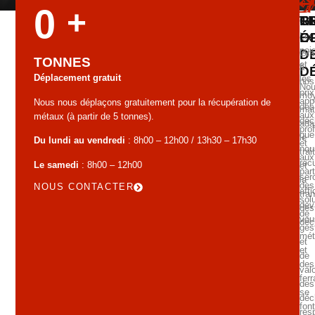
0
+
G
T
R
É
O
Les
poi
D
Grâ
TONNES
et
à
D
Déplacement gratuit
les
nos
No
prix
mo
app
Nous nous déplaçons gratuitement pour la récupération de
des
mat
aux
métaux (à partir de 5 tonnes).
déc
ada
pro
que
le
Du lundi au vendredi
: 8h00 – 12h00 / 13h30 – 17h30
et
nou
tra
aux
réc
Le samedi
: 8h00 – 12h00
et
part
ser
la
des
NOUS CONTACTER
aff
tra
sol
dev
des
de
vou
déc
ges
mét
et
et
de
des
valo
ferr
des
se
déc
font
res