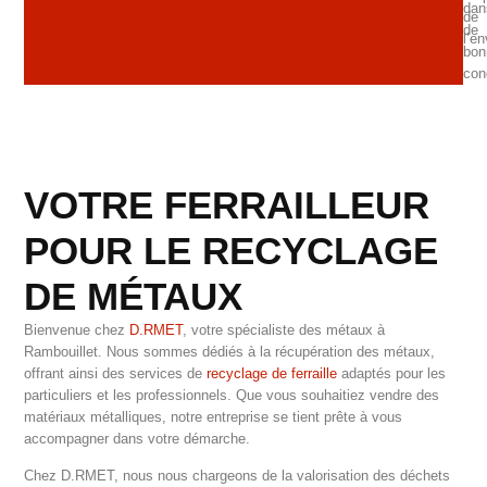
dan
de
de
l’e
bon
con
VOTRE FERRAILLEUR
POUR LE RECYCLAGE
DE MÉTAUX
Bienvenue chez
D.RMET
, votre spécialiste des métaux à
Rambouillet. Nous sommes dédiés à la récupération des métaux,
offrant ainsi des services de
recyclage de ferraille
adaptés pour les
particuliers et les professionnels. Que vous souhaitiez vendre des
matériaux métalliques, notre entreprise se tient prête à vous
accompagner dans votre démarche.
Chez D.RMET, nous nous chargeons de la valorisation des déchets