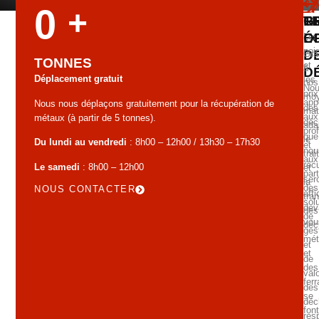
0
+
G
T
R
É
O
Les
poi
D
Grâ
TONNES
et
à
D
Déplacement gratuit
les
nos
No
prix
mo
app
Nous nous déplaçons gratuitement pour la récupération de
des
mat
aux
métaux (à partir de 5 tonnes).
déc
ada
pro
que
le
Du lundi au vendredi
: 8h00 – 12h00 / 13h30 – 17h30
et
nou
tra
aux
réc
Le samedi
: 8h00 – 12h00
et
part
ser
la
des
NOUS CONTACTER
aff
tra
sol
dev
des
de
vou
déc
ges
mét
et
et
de
des
valo
ferr
des
se
déc
font
res