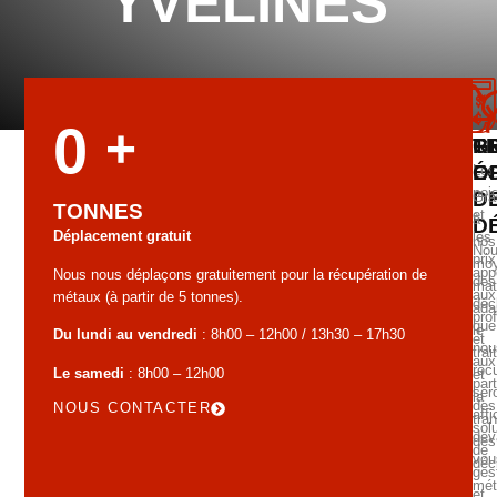
YVELINES
0
+
G
T
R
É
O
Les
poi
D
Grâ
TONNES
et
à
D
Déplacement gratuit
les
nos
No
prix
mo
app
Nous nous déplaçons gratuitement pour la récupération de
des
mat
aux
métaux (à partir de 5 tonnes).
déc
ada
pro
que
le
Du lundi au vendredi
: 8h00 – 12h00 / 13h30 – 17h30
et
nou
tra
aux
réc
Le samedi
: 8h00 – 12h00
et
part
ser
la
des
NOUS CONTACTER
aff
tra
sol
dev
des
de
vou
déc
ges
mét
et