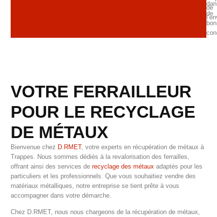
dan
de
de
l’e
bon
con
VOTRE FERRAILLEUR
POUR LE RECYCLAGE
DE MÉTAUX
Bienvenue chez
D.RMET
, votre experts en récupération de métaux à
Trappes. Nous sommes dédiés à la revalorisation des ferrailles,
offrant ainsi des services de
recyclage des métaux
adaptés pour les
particuliers et les professionnels. Que vous souhaitiez vendre des
matériaux métalliques, notre entreprise se tient prête à vous
accompagner dans votre démarche.
Chez D.RMET, nous nous chargeons de la récupération de métaux,