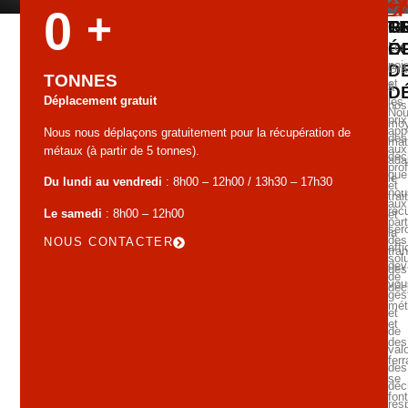
0
+
G
T
R
É
O
Les
poi
D
Grâ
TONNES
et
à
D
Déplacement gratuit
les
nos
No
prix
mo
app
Nous nous déplaçons gratuitement pour la récupération de
des
mat
aux
métaux (à partir de 5 tonnes).
déc
ada
pro
que
le
Du lundi au vendredi
: 8h00 – 12h00 / 13h30 – 17h30
et
nou
tra
aux
réc
Le samedi
: 8h00 – 12h00
et
part
ser
la
des
NOUS CONTACTER
aff
tra
sol
dev
des
de
vou
déc
ges
mét
et
et
de
des
valo
ferr
des
se
déc
font
res