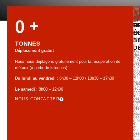
0
+
G
T
R
É
O
Les
poi
D
Grâ
TONNES
et
à
D
Déplacement gratuit
les
nos
No
prix
mo
app
Nous nous déplaçons gratuitement pour la récupération de
des
mat
aux
métaux (à partir de 5 tonnes).
déc
ada
pro
que
le
Du lundi au vendredi
: 8h00 – 12h00 / 13h30 – 17h30
et
nou
tra
aux
réc
Le samedi
: 8h00 – 12h00
et
part
ser
la
des
NOUS CONTACTER
aff
tra
sol
dev
des
de
vou
déc
ges
mét
et
et
de
des
valo
ferr